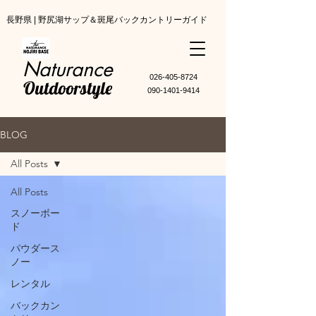
長野県 | 野尻湖サップ＆斑尾バックカントリーガイド
Naturance
​026-405-8724
Outdoorstyle
090-1401-9414
BLOG
All Posts
All Posts
スノーボー
ド
パウダース
ノー
レンタル
バックカン