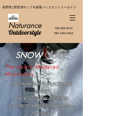
長野県 | 野尻湖サップ＆斑尾バックカントリーガイド
Naturance
​026-405-8724
Outdoorstyle
090-1401-9414
GUIDE
SNOW
The entire Madarao
Mountains
SNOW MOUNTAIN ​POWDER
GUIDE
BACKCOUNTRY GUIDING
and SPRITBOARDING to the snowy
mountains