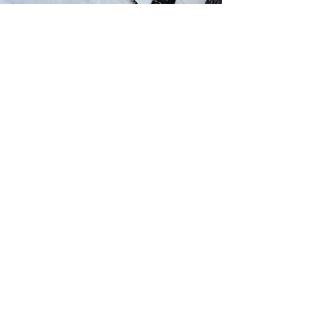
▪️リフトアクセス／
スプリットボードバックカントリーツアー
スプリットボード入門編のツアー
スプリットボードが初めての方や、これ
から購入を検討している方に最適な入門
ツアーです。斑尾山のバックカントリー
を舞台に、スプリットボードの魅力を体
験できるとともに、ビーコンの使い方な
ど基本的な安全知識も学べます。ツアー
途中には美しい山中での昼食を楽しみな
がら、自然と一体となった特別な時間を
過ごせます。道具はレンタル可能なの
で、気軽にご参加いただけます。
Read More