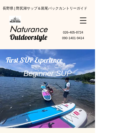
長野県 | 野尻湖サップ＆斑尾バックカントリーガイド
Naturance
​026-405-8724
Outdoorstyle
090-1401-9414
First SUP Experience
Beginner SUP