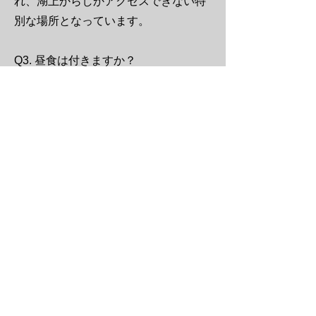
れ、湖上からしかアクセスできない特
別な場所となっています。
Q3. 昼食は付きますか？
A. 昼食は付いておりません。軽食や飲
み物をご持参ください。琵琶島ツアー
ではおやつとコーヒーをご用意してい
ます。
Q4. 雨の日はどうなりますか？
A. 小雨程度であれば開催いたします。
強風や荒天時は中止または日程変更と
なります。
野尻湖唯一の島へ
SUPで行く琵琶島アドベンチャー