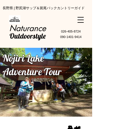
長野県 | 野尻湖サップ＆斑尾バックカントリーガイド
Naturance
​026-405-8724
Outdoorstyle
090-1401-9414
Nojiri Lake
Adventure Tour