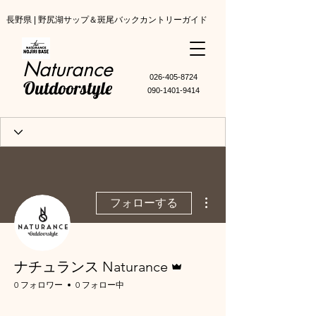
長野県 | 野尻湖サップ＆斑尾バックカントリーガイド
Naturance
​026-405-8724
Outdoorstyle
090-1401-9414
その他
フォローする
管理者
ナチュランス Naturance
0 フォロワー
0 フォロー中