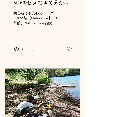
SUPを伝えてきて分かっ
たこと｜第10回（最終
初心者でも安心のドッグ
回）家族だから、一緒に
SUP体験【Naturance】 10
年前、Naturanceを始めた
冒険したい。愛犬と楽し
頃は、「犬と一緒にSUPを
む野尻湖SUP
したい」という方はまだ少
数でした。 しかし今では、
愛犬は「ペット」ではな
く、大切な家族の一員で
30
0
す。 旅行も、キャンプも、
休日のお出かけも、一緒に
過ごしたい。 そんな想いを
持つ方が年々増え、
NaturanceでもドッグSUP
を楽しむご家族が増えてき
ました。 犬も人も同じ景色
を見て、同じ風を感じ、同
じ時間を過ごす。 それは単
なるアクティビティではな
く、「家族の思い出」をつ
くる特別な時間だと感じて
います。 愛犬はSUPを楽し