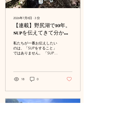
めるの？ 初めての方から最
も多い質問です。 答えは、
「はい。ただし無理をさせ
ないことが一番大切で
2026年7月8日
∙
3
分
す。」 犬にも性格がありま
【連載】野尻湖で10年。
す。 最初からボードの上で
リラックスできる子もいれ
SUPを伝えてきて分かっ
ば、水を見るだけで緊張し
たこと｜第9回／SUPを通
てしまう子もいます。
私たちが一番お伝えしたい
Naturanceでは、まず陸上
して、野尻湖で一日を過
のは、「SUPをすること」
でボードに慣れてもらい、
ではありません。 「SUPを
ごしてほしい
犬の様子を見ながらゆっく
通して、野尻湖で一日を過
り湖へ出ます。 怖がってい
ごしてほしい。」
るのに無理に乗せることは
ありません。 犬も「楽し
い」と感じられることが、
18
0
何より大切だからです。 野
尻湖だからこそ楽しめる理
由...