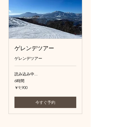
ゲレンデツアー
ゲレンデツアー
読み込み中...
6時間
9,900
￥9,900
円
今すぐ予約