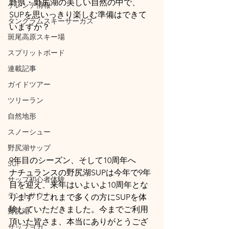
野県・野尻湖の美しい自然の中で、
ゲレンデ情報
SUPを思いっきり楽しむ準備はできて
タングラムスキーサーカス
いますか？
斑尾高原スキー場
スプリットボード
連載記事
ガイドツアー
ツリーラン
自然地形
スノーシュー
野尻湖サップ
9年目のシーズン、そして10周年へ
SUP
ナチュランスの野尻湖SUPは今年で9年
サップ初心者体験
目を迎え、来年はいよいよ10周年とな
テントサウナ
ります！これまで多くの方にSUPを体
験していただきました。今までご利用
野尻湖
頂いた皆さま、本当にありがとうござ
サップヨガ