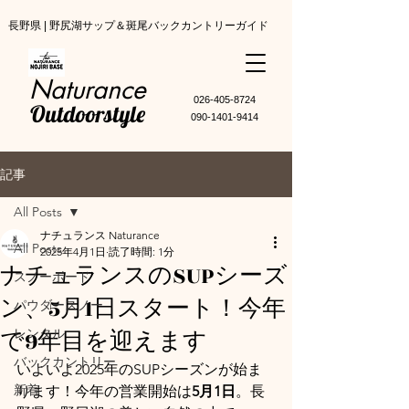
長野県 | 野尻湖サップ＆斑尾バックカントリーガイド
Naturance
​026-405-8724
Outdoorstyle
090-1401-9414
記事
All Posts
ナチュランス Naturance
All Posts
2025年4月1日
読了時間: 1分
ナチュランスのSUPシーズ
スノーボード
ン、5月1日スタート！今年
パウダースノー
で9年目を迎えます
レンタル
バックカントリー
いよいよ2025年のSUPシーズンが始ま
新着
ります！今年の営業開始は
5月1日
。長