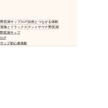
野尻湖サップ
SUP
自然とつながる体験
冒険とリラックス
テントサウナ
野尻湖
野尻湖サップ
SUP
サップ初心者体験
すべて表示
最新記事