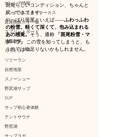
ゲレンデ情報
斑尾らしいコンディション、ちゃんと
戻ってきてます。
タングラムスキーサーカス
やっぱり斑尾といえば——
ふわっふわ
斑尾高原スキー場
の粉雪。軽くて深くて、包み込まれる
スプリットボード
あの感覚。
そう、通称 
「斑尾粉雪・マ
連載記事
ダパウ」
 この雪を知ってしまうと、も
う他では物足りないかもしれません。
ガイドツアー
ツリーラン
自然地形
スノーシュー
野尻湖サップ
SUP
サップ初心者体験
テントサウナ
野尻湖
サップヨガ