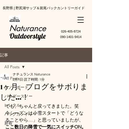
長野県 | 野尻湖サップ＆斑尾バックカントリーガイド
Naturance
​026-405-8724
Outdoorstyle
090-1401-9414
記事
All Posts
ナチュランス Naturance
All Posts
2月1日
読了時間: 1分
1ヶ月、ブログをサボりま
スノーボード
した…！
パウダースノー
レンタル
でも、ちゃんと戻ってきました。笑
今シーズンは小雪スタートで「どうな
バックカントリー
ることやら…」と思っていましたが、
新着
ここ数日の降雪で一気にスイッチON。