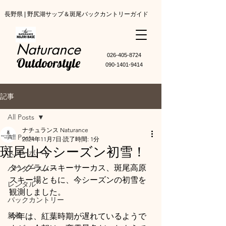
長野県 | 野尻湖サップ＆斑尾バックカントリーガイド
Naturance
​026-405-8724
Outdoorstyle
090-1401-9414
記事
All Posts
ナチュランス Naturance
All Posts
2024年11月7日
読了時間: 1分
斑尾山今シーズン初雪！
スノーボード
タングラムスキーサーカス、斑尾高原
パウダースノー
スキー場ともに、今シーズンの初雪を
レンタル
観測しました。
バックカントリー
新着
今年は、紅葉時期が遅れているようで