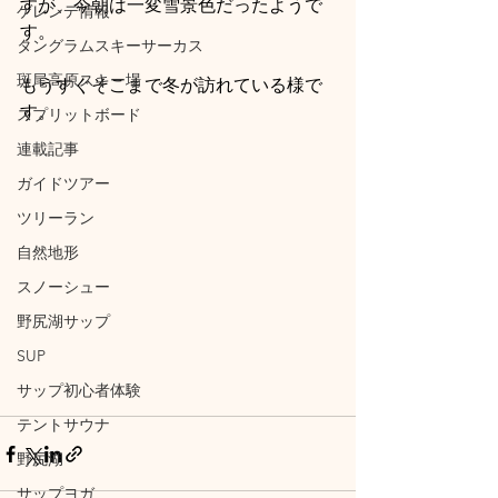
すが、今朝は一変雪景色だったようで
ゲレンデ情報
す。
タングラムスキーサーカス
斑尾高原スキー場
もうすぐそこまで冬が訪れている様で
す。
スプリットボード
連載記事
ガイドツアー
ツリーラン
自然地形
スノーシュー
野尻湖サップ
SUP
サップ初心者体験
テントサウナ
野尻湖
サップヨガ