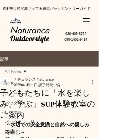
長野県 | 野尻湖サップ＆斑尾バックカントリーガイド
Naturance
​026-405-8724
Outdoorstyle
090-1401-9414
記事
All Posts
ナチュランス Naturance
All Posts
2025年5月21日
読了時間: 3分
子どもたちに「水を楽し
スノーボード
み、学ぶ」SUP体験教室の
パウダースノー
ご案内
レンタル
バックカントリー
～水辺での安全意識と自然への親しみ
新着
を育む～