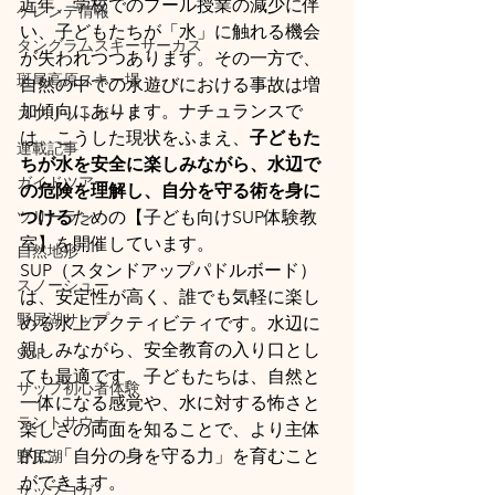
近年、学校でのプール授業の減少に伴
ゲレンデ情報
い、子どもたちが「水」に触れる機会
タングラムスキーサーカス
が失われつつあります。その一方で、
斑尾高原スキー場
自然の中での水遊びにおける事故は増
加傾向にあります。ナチュランスで
スプリットボード
は、こうした現状をふまえ、
子どもた
連載記事
ちが水を安全に楽しみながら、水辺で
ガイドツアー
の危険を理解し、自分を守る術を身に
ツリーラン
つける
ための【子ども向けSUP体験教
室】を開催しています。
自然地形
SUP（スタンドアップパドルボード）
スノーシュー
は、安定性が高く、誰でも気軽に楽し
野尻湖サップ
める水上アクティビティです。水辺に
親しみながら、安全教育の入り口とし
SUP
ても最適です。子どもたちは、自然と
サップ初心者体験
一体になる感覚や、水に対する怖さと
テントサウナ
楽しさの両面を知ることで、より主体
的に「自分の身を守る力」を育むこと
野尻湖
ができます。
サップヨガ