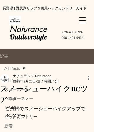
長野県 | 野尻湖サップ＆斑尾バックカントリーガイド
Naturance
​026-405-8724
Outdoorstyle
090-1401-9414
記事
All Posts
ナチュランス Naturance
All Posts
2025年2月23日
読了時間: 1分
スノーシューハイクBCツ
スノーボード
アー
パウダースノー
レンタル
ご夫婦でスノーシューハイクアップで
BCツアー
バックカントリー
新着