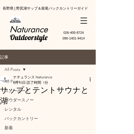
長野県 | 野尻湖サップ＆斑尾バックカントリーガイド
Naturance
​026-405-8724
Outdoorstyle
090-1401-9414
記事
All Posts
ナチュランス Naturance
All Posts
6月10日
読了時間: 1分
サップとテントサウナと
スノーボード
湖
パウダースノー
レンタル
バックカントリー
新着