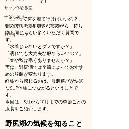
ます。
サップ体験教室
子ども向け
「SUPって何を着て行けばいいの？」
初めてSUPに参加される方から、持ち
自然を通した豊かなライフスタイル
物と同じくらい多くいただく質問で
野尻湖サップ
す。
「水着じゃないとダメですか？」
「濡れても大丈夫な服ならいいの？」
「春や秋は寒くありませんか？」
実は、野尻湖では季節によっておすす
めの服装が変わります。
経験から感じるのは、服装選びが快適
なSUP体験につながるということで
す。
今回は、5月から10月までの季節ごとの
服装をご紹介します。
野尻湖の気候を知ること