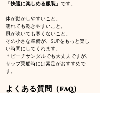
「快適に楽しめる服装」
です。
体が動かしやすいこと。
濡れても乾きやすいこと。
風が吹いても寒くないこと。
その小さな準備が、SUPをもっと楽し
い時間にしてくれます。
＊ビーチサンダルでも大丈夫ですが、
サップ乗船時には素足がおすすめで
す。
よくある質問（FAQ）
Q. 水着だけでも大丈夫ですか？
はい。ただし、日焼け対策や体温調節
のため、ラッシュガードの着用をおす
すめしています。
Q. 普段着でも参加できますか？
濡れても乾きやすい服装であれば問題