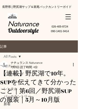
長野県 | 野尻湖サップ＆斑尾バックカントリーガイド
Naturance
​026-405-8724
Outdoorstyle
090-1401-9414
記事
All Posts
ナチュランス Naturance
All Posts
7月3日
読了時間: 4分
【連載】野尻湖で10年。
スノーボード
SUPを伝えてきて分かった
パウダースノー
こと｜第6回／野尻湖SUP
レンタル
バックカントリー
の服装｜5月～10月版
新着