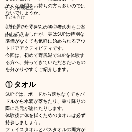
そんな疑問をお持ちの方も多いのでは
サップ体験教室
ないでしょうか。
子ども向け
自然を通した豊かなライフスタイル
これまでたくさんの初心者の方をご案
内してきましたが、実はSUPは特別な
野尻湖サップ
準備がなくても気軽に始められるアウ
トドアアクティビティです。
今回は、初めて野尻湖でSUPを体験す
る方へ、持ってきていただきたいもの
を分かりやすくご紹介します。
① タオル
SUPでは、ボードから落ちなくてもパ
ドルから水滴が落ちたり、乗り降りの
際に足元が濡れたりします。
体験後に体を拭くためのタオルは必ず
持参しましょう。
フェイスタオルとバスタオルの両方が