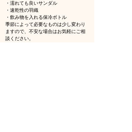
・濡れても良いサンダル
・速乾性の羽織
・飲み物を入れる保冷ボトル
季節によって必要なものは少し変わり
ますので、不安な場合はお気軽にご相
談ください。
よくある質問（FAQ）
Q. 水着は必要ですか？
必須ではありません。濡れても乾きや
すい服装がおすすめです。
Q. 荷物を持ってSUPに乗れますか？
必要最低限の荷物のみを防水バッグに
入れて持つことをおすすめします。
Q. 初心者でも手ぶらで参加できます
か？
はい。SUPボードやライフジャケット