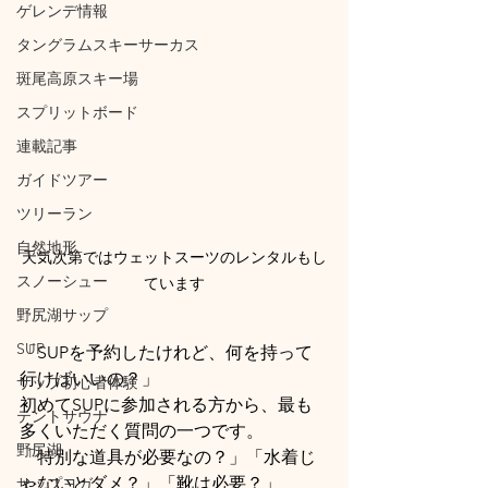
ゲレンデ情報
タングラムスキーサーカス
斑尾高原スキー場
スプリットボード
連載記事
ガイドツアー
ツリーラン
自然地形
天気次第ではウェットスーツのレンタルもし
スノーシュー
ています
野尻湖サップ
SUP
「SUPを予約したけれど、何を持って
行けばいいの？」
サップ初心者体験
初めてSUPに参加される方から、最も
テントサウナ
多くいただく質問の一つです。
野尻湖
「特別な道具が必要なの？」「水着じ
ゃないとダメ？」「靴は必要？」
サップヨガ