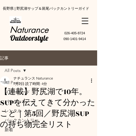
長野県 | 野尻湖サップ＆斑尾バックカントリーガイド
Naturance
​026-405-8724
Outdoorstyle
090-1401-9414
記事
All Posts
ナチュランス Naturance
All Posts
7月2日
読了時間: 4分
【連載】野尻湖で10年。
スノーボード
SUPを伝えてきて分かった
パウダースノー
こと｜第5回／野尻湖SUP
レンタル
バックカントリー
の持ち物完全リスト
新着