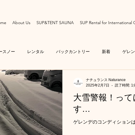
ome
About Us
SUP&TENT SAUNA
SUP Rental for International
ースノー
レンタル
バックカントリー
新着
ゲレン
尾高原スキー場
スプリットボード
連載記事
ガイドツ
ナチュランス Naturance
2025年2月7日
読了時間: 1
大雪警報！って
野尻湖サップ
SUP
サップ初心者体験
テントサウナ
す…
ゲレンデのコンディション
自然を通した豊かなライフスタイル
野尻湖サップ