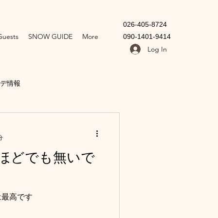
​026-405-8724
 Guests
SNOW GUIDE
More
090-1401-9414
Log In
デ情報
アー
ツリーラン
分
ほどでも無いで
野尻湖
サップヨガ
は最高です