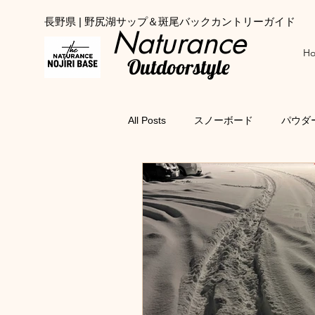
長野県 | 野尻湖サップ＆斑尾バックカントリーガイド
Naturance
H
Outdoorstyle
All Posts
スノーボード
パウダ
タングラムスキーサーカス
斑
自然地形
スノーシュー
サップ体験教室
子ども向け