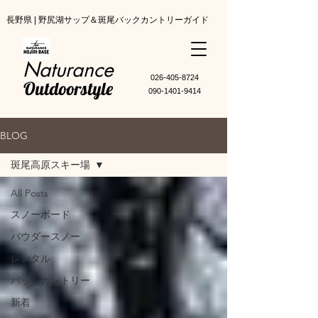
長野県 | 野尻湖サップ＆斑尾バックカントリーガイド
Naturance
​026-405-8724
Outdoorstyle
090-1401-9414
BLOG
斑尾高原スキー場
All Posts
スノーボード
パウダースノー
レンタル
バックカントリー
新着