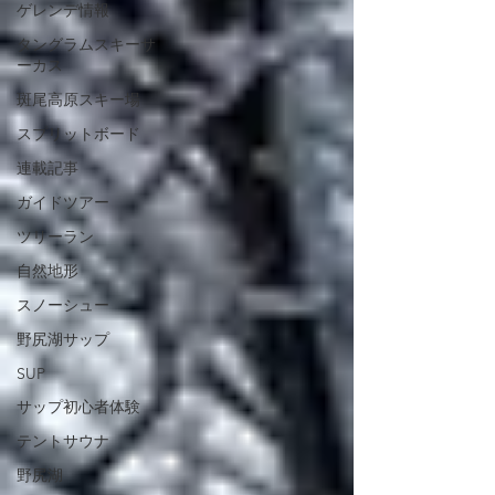
ゲレンデ情報
タングラムスキーサ
ーカス
斑尾高原スキー場
スプリットボード
連載記事
ガイドツアー
ツリーラン
自然地形
スノーシュー
野尻湖サップ
SUP
サップ初心者体験
テントサウナ
野尻湖